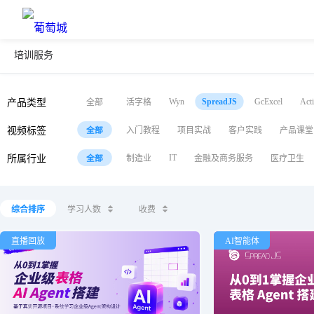
培训服务
Wyn
GcExcel
Act
SpreadJS
产品类型
全部
活字格
视频标签
入门教程
项目实战
客户实践
产品课堂
全部
IT
所属行业
制造业
金融及商务服务
医疗卫生
全部
综合排序
学习人数
收费
直播回放
AI智能体